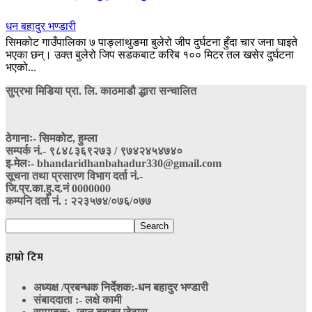
धन बहादुर भण्डारी
सिमकोट गाउँपालिका ७ पाङ्लाथुङमा बुलेरो जीप दुर्घटना हुँदा चार जना घाइते
भएका छन्। उक्त बुलेरो जिप सडकबाट करिब १०० मिटर तल खसेर दुर्घटना
भएको...
सुप्रभा मिडिया प्रा. लि. काठमाडौ द्धारा सन्चालित
ठेगानाः- सिमकोट, हुम्ला
सम्पर्क नं‍.- ९८४८३६९२७३ / ९७४२४५४७४०
इ-मेलः- bhandaridhanbahadur330@gmail.com
सूचना तथा प्रसारण विभाग दर्ता नं.-
जि.प्र.का.हु.द.नं 0000000
कम्पनि दर्ता नं. : २२३५७४/०७६/०७७
हाम्रो टिम
अध्यक्ष /प्रबन्धक निर्देशक:-
धन बहादुर भण्डारी
संबाददाता :- लक्षे कामी