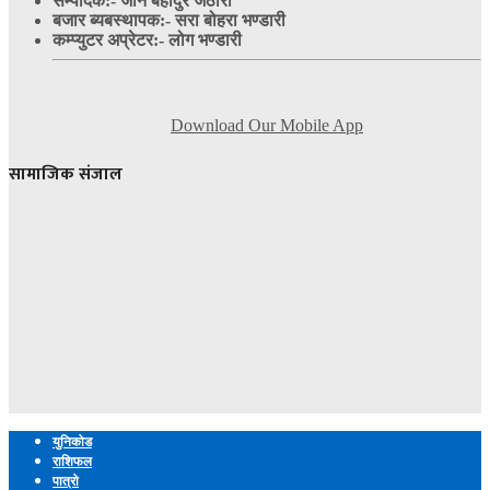
सम्पादक:- जान बहादुर जेठारा
बजार ब्यबस्थापक:- सरा बोहरा भण्डारी
कम्प्युटर अप्रेटर:- लोग भण्डारी
Download Our Mobile App
सामाजिक संजाल
युनिकोड
राशिफल
पात्रो