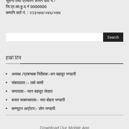
सूचना तथा प्रसारण विभाग दर्ता नं.-
जि.प्र.का.हु.द.नं 0000000
कम्पनि दर्ता नं. : २२३५७४/०७६/०७७
हाम्रो टिम
अध्यक्ष /प्रबन्धक निर्देशक:-
धन बहादुर भण्डारी
संबाददाता :- लक्षे कामी
सम्पादक:- जान बहादुर जेठारा
बजार ब्यबस्थापक:- सरा बोहरा भण्डारी
कम्प्युटर अप्रेटर:- लोग भण्डारी
Download Our Mobile App