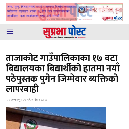
ताजाकाेट गाउँपालिकाका १७ वटा
बिद्यालयका बिद्यार्थीकाे हातमा नयाँ
पठेपुस्तक पुगेन जिम्मेवार ब्यक्तिकाे
लापरबाही
२०८१ फाल्गुन २४ गते, शनिबार १३:५१