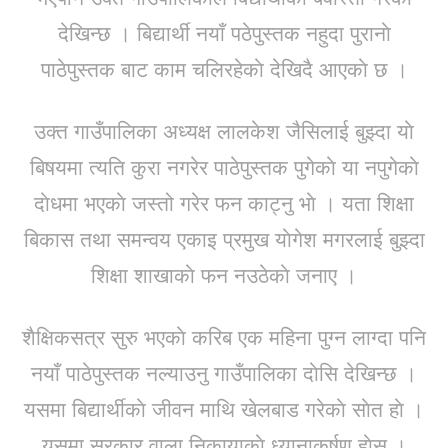
देखिन्छ । बिद्यार्थी नयाँ पठेपुस्तक नहुदा पुरानाे
पाठेपुस्तक बाट काम चलिरहेकाे देखिदै आएकाे छ ।
उक्त गाउँपालिका अध्यक्ष लालकेश जैसिलाई बुझ्दा याे
बिषयमा त्यति कुरा नगरेर पाठेपुस्तक पुगेकाे या नपुगेकाे
दाेधमा भएकाे जस्तो गरेर फन काट्नु भाे । यता शिक्षा
बिकास तथा समन्वय एकाइ प्रमुख याेगेश मगरलाई बुझ्दा
शिक्षा शाखाकाे फन नउठेकाे जनाए ।
शैक्षिकसत्र सुरु भएकाे करिब एक महिना पुग्न लाग्दा पनि
नयाँ पाठेपुस्तक नल्याउनु गाउँपालिका दाेसि देखिन्छ ।
यसमा बिद्यार्थीकाे जीवन माथि खेलबाड गरेकाे साेत हाे ।
यसमा सरकार वाला निकायाकाे ध्यानाकर्षण हाेस् ।