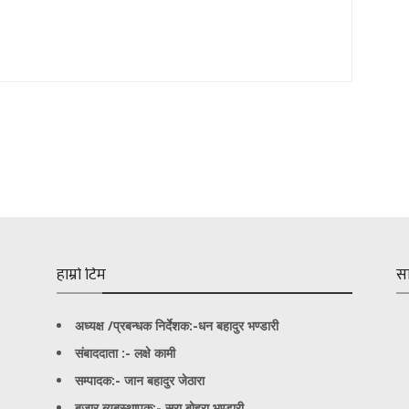
हाम्रो टिम
स
अध्यक्ष /प्रबन्धक निर्देशक:-
धन बहादुर भण्डारी
संबाददाता :- लक्षे कामी
सम्पादक:- जान बहादुर जेठारा
बजार ब्यबस्थापक:- सरा बोहरा भण्डारी