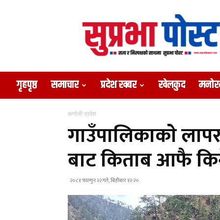
Suprabha
Post
गृहपृष्ठ
समाचार
प्रदेश खबर
खेलकुद
मनोर
कर्णाली प्रदेश
गाउँपालिकाकाे लापरबा
बाट किताब आफै किने
२०८१ फाल्गुन २२ गते, बिहीबार १२:२०