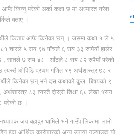
े आफै किन्नु परेकाे अर्का कक्षा छ मा अध्यारत नरेश
त
र्किले बताए ।
ार्थीले किताब आफै किनेका छन् । जसमा कक्षा १ ले ५
१ चारले ५ सय ९७ पाँचले ६ सय ३३ रुपियाँ हालेर
 ७ , सातले ७ सय ४८ , आँठले ८ सय ८२ रुपैयाँ परेकाे
४ त्यस्तै ओपिडि प्रथम गणित ९९ अर्थशास्त्र ७८ र
्यार्थीले किनेका छन् भने दस कक्षाको कुल बिषयकाे ९
थशास्त्र ८३ त्यस्तै दाेस्राे शिक्षा ६८ लेखा १सय
 परेकाे छ ।
ानध्यापक जय बहादुर धामिले भने गाउँपालिकामा लामाे
 हुदा आर्थिक काराेबारकाे अन्य उपाया नल्याउदा याे