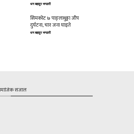
धन बहादुर भण्डारी
सिमकोट ७ पाङ्लाथुङ्मा जीप
दुर्घटना, चार जना घाइते
धन बहादुर भण्डारी
ामाजिक संजाल