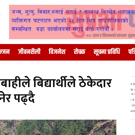
न्जन
जीवनशैली
विजनेश
रोचक
सूचना प्रविधि
पत्
हीले बिद्यार्थीले ठेकेदार
र पढ्दै