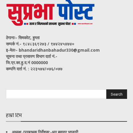
ठेगानाः- सिमकोट, हुम्ला
सम्पर्क नं‍.- ९८४८३६९२७३ / ९७४२४५४७४०
इ-मेलः- bhandaridhanbahadur330@gmail.com
सूचना तथा प्रसारण विभाग दर्ता नं.-
जि.प्र.का.हु.द.नं 0000000
कम्पनि दर्ता नं. : २२३५७४/०७६/०७७
हाम्रो टिम
अध्यक्ष /प्रबन्धक निर्देशक:-
धन बहादुर भण्डारी