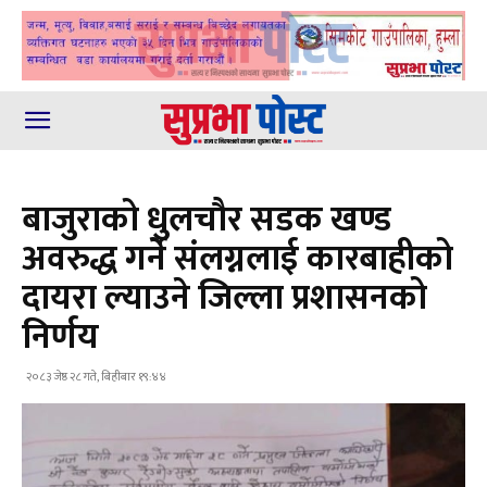
बाजुराको धुलचौर सडक खण्ड
अवरुद्ध गर्ने संलग्नलाई कारबाहीको
दायरा ल्याउने जिल्ला प्रशासनको
निर्णय
२०८३ जेष्ठ २८ गते, बिहीबार १९:४४