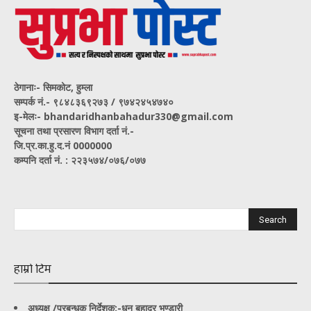
ठेगानाः- सिमकोट, हुम्ला
सम्पर्क नं‍.- ९८४८३६९२७३ / ९७४२४५४७४०
इ-मेलः- bhandaridhanbahadur330@gmail.com
सूचना तथा प्रसारण विभाग दर्ता नं.-
जि.प्र.का.हु.द.नं 0000000
कम्पनि दर्ता नं. : २२३५७४/०७६/०७७
हाम्रो टिम
अध्यक्ष /प्रबन्धक निर्देशक:-
धन बहादुर भण्डारी