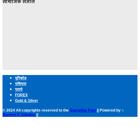
सामाजिक संजाल
युनिकोड
राशिफल
पात्रो
FOREX
Gold & Silver
© 2024 All copyrights reserved to the
Suprabha Post
|| Powered by :-
Wanted IT Solution
||