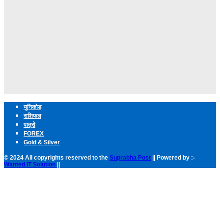
युनिकोड
राशिफल
पात्रो
FOREX
Gold & Silver
© 2024 All copyrights reserved to the
Suprabha Post
|| Powered by :-
Wanted IT Solution
||