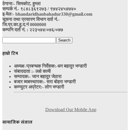
ठेगानाः- सिमकोट, हुम्ला
सम्पर्क नं‍.- ९८४८३६९२७३ / ९७४२४५४७४०
इ-मेलः- bhandaridhanbahadur330@gmail.com
सूचना तथा प्रसारण विभाग दर्ता नं.-
जि.प्र.का.हु.द.नं 0000000
कम्पनि दर्ता नं. : २२३५७४/०७६/०७७
हाम्रो टिम
अध्यक्ष /प्रबन्धक निर्देशक:-
धन बहादुर भण्डारी
संबाददाता :- लक्षे कामी
सम्पादक:- जान बहादुर जेठारा
बजार ब्यबस्थापक:- सरा बोहरा भण्डारी
कम्प्युटर अप्रेटर:- लोग भण्डारी
Download Our Mobile App
सामाजिक संजाल