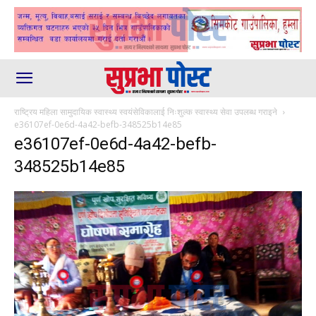
राष्ट्रिय महिला सामुदायिक स्वास्थ्य स्वयंसेविकालाई निःशुल्क स्वास्थ्य सेवा उपलब्ध गराइने
e36107ef-0e6d-4a42-befb-348525b14e85
e36107ef-0e6d-4a42-befb-
348525b14e85