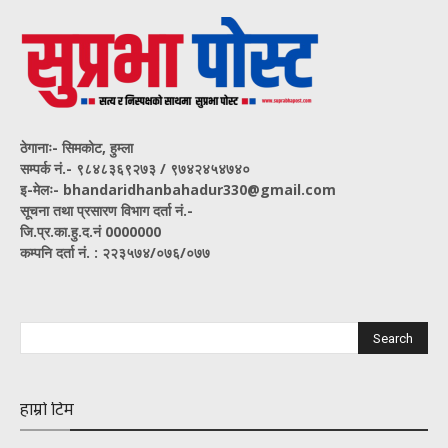
ठेगानाः- सिमकोट, हुम्ला
सम्पर्क नं‍.- ९८४८३६९२७३ / ९७४२४५४७४०
इ-मेलः- bhandaridhanbahadur330@gmail.com
सूचना तथा प्रसारण विभाग दर्ता नं.-
जि.प्र.का.हु.द.नं 0000000
कम्पनि दर्ता नं. : २२३५७४/०७६/०७७
हाम्रो टिम