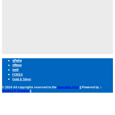
युनिकोड
राशिफल
पात्रो
FOREX
Gold & Silver
© 2024 All copyrights reserved to the
Suprabha Post
|| Powered by :-
Wanted IT Solution
||