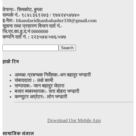
ठेगानाः- सिमकोट, हुम्ला
सम्पर्क नं‍.- ९८४८३६९२७३ / ९७४२४५४७४०
इ-मेलः- bhandaridhanbahadur330@gmail.com
सूचना तथा प्रसारण विभाग दर्ता नं.-
जि.प्र.का.हु.द.नं 0000000
कम्पनि दर्ता नं. : २२३५७४/०७६/०७७
हाम्रो टिम
अध्यक्ष /प्रबन्धक निर्देशक:-
धन बहादुर भण्डारी
संबाददाता :- लक्षे कामी
सम्पादक:- जान बहादुर जेठारा
बजार ब्यबस्थापक:- सरा बोहरा भण्डारी
कम्प्युटर अप्रेटर:- लोग भण्डारी
Download Our Mobile App
सामाजिक संजाल