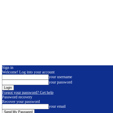
Sign in
Welcome! Log into your account
your username
your password
Forgot your password? Get help
Password recovery
Recover your password
your email