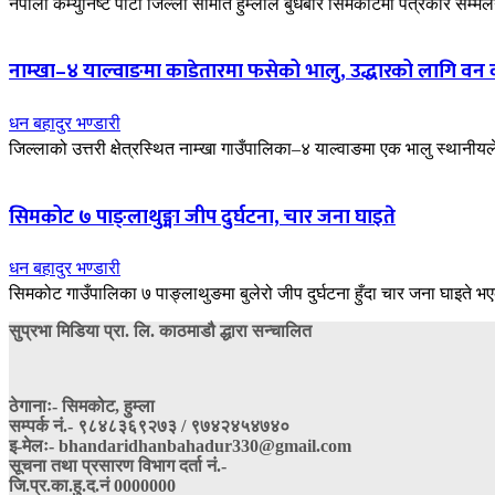
नेपाली कम्युनिष्ट पार्टी जिल्ला समिति हुम्लाले बुधबार सिमकोटमा पत्रकार सम
नाम्खा–४ याल्वाङमा काडेतारमा फसेको भालु, उद्धारको लागि वन क
धन बहादुर भण्डारी
जिल्लाको उत्तरी क्षेत्रस्थित नाम्खा गाउँपालिका–४ याल्वाङमा एक भालु स्था
सिमकोट ७ पाङ्लाथुङ्मा जीप दुर्घटना, चार जना घाइते
धन बहादुर भण्डारी
सिमकोट गाउँपालिका ७ पाङ्लाथुङमा बुलेरो जीप दुर्घटना हुँदा चार जना घाइते
सुप्रभा मिडिया प्रा. लि. काठमाडौ द्धारा सन्चालित
ठेगानाः- सिमकोट, हुम्ला
सम्पर्क नं‍.- ९८४८३६९२७३ / ९७४२४५४७४०
इ-मेलः- bhandaridhanbahadur330@gmail.com
सूचना तथा प्रसारण विभाग दर्ता नं.-
जि.प्र.का.हु.द.नं 0000000