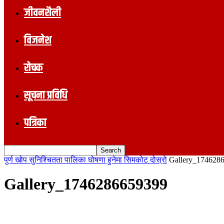
जीवनशैली
विजनेश
रोचक
सूचना प्रविधि
पत्रिका
पुर्ण खोप सुनिश्चितता पालिका घोषणा हुनेमा सिमकोट दोस्रो
Gallery_174628
Gallery_1746286659399