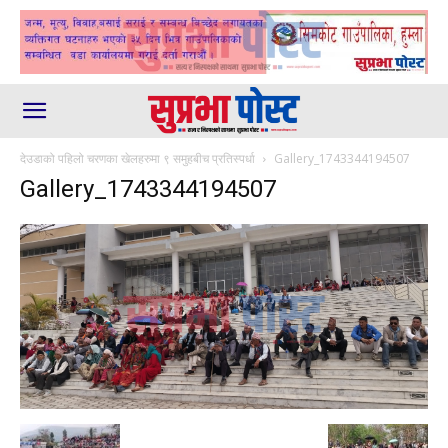
देउडाको पहिलो चरणका खेलहरुमा ९ समुहबीच प्रतिस्पर्धा
Gallery_1743344194507
Gallery_1743344194507