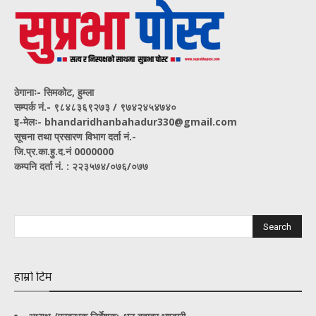
ठेगानाः- सिमकोट, हुम्ला
सम्पर्क नं‍.- ९८४८३६९२७३ / ९७४२४५४७४०
इ-मेलः- bhandaridhanbahadur330@gmail.com
सूचना तथा प्रसारण विभाग दर्ता नं.-
जि.प्र.का.हु.द.नं 0000000
कम्पनि दर्ता नं. : २२३५७४/०७६/०७७
हाम्रो टिम