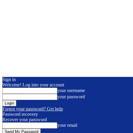
Sign in
Welcome! Log into your account
your username
your password
Forgot your password? Get help
Password recovery
Recover your password
your email