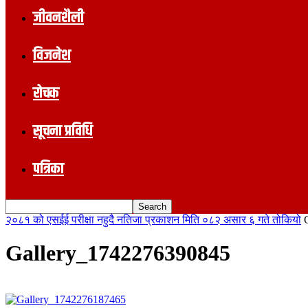
जीवनशैली
विजनेश
रोचक
सूचना प्रविधि
पत्रिका
२०८१ को एसईई परीक्षा नहुदै नतिजा प्रकाशन मिति ०८२ असार ६ गते तोकियो
Gallery_1742276390845