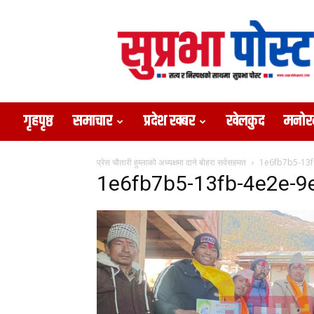
Suprabha
Post
गृहपृष्ठ
समाचार
प्रदेश खबर
खेलकुद
मनोर
प्रेस चौतारी हुम्लाको अध्यक्षमा दाने बोहरा सर्वसहमत
1e6fb7b5-13f
1e6fb7b5-13fb-4e2e-9