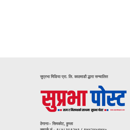
सुप्रभा मिडिया प्रा. लि. काठमाडौ द्धारा सन्चालित
ठेगानाः- सिमकोट, हुम्ला
सम्पर्क नं‍.- ९८४८३६९२७३ / ९७४२४५४७४०