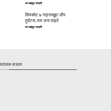
धन बहादुर भण्डारी
सिमकोट ७ पाङ्लाथुङ्मा जीप
दुर्घटना, चार जना घाइते
धन बहादुर भण्डारी
ामाजिक संजाल