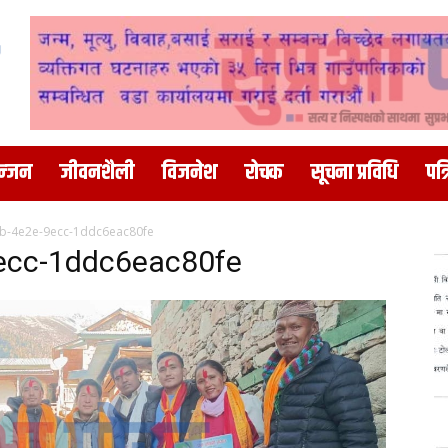
न्जन
जीवनशैली
विजनेश
रोचक
सूचना प्रविधि
पत्
b-4e2e-9ecc-1ddc6eac80fe
ecc-1ddc6eac80fe