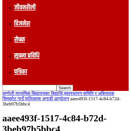
जीवनशैली
विजनेश
रोचक
सूचना प्रविधि
पत्रिका
कर्णाली माध्यमिक बिद्यालयका बिद्यार्थि,ब्यवस्थापन समिति र अबिभावक
सिमकोट गाउँ पालिकामा अगाडी आन्दोलन
aaee493f-1517-4c84-b72d-
3beb97b5bbc4
aaee493f-1517-4c84-b72d-
3beb97b5bbc4