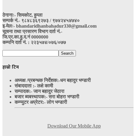
ठेगानाः- सिमकोट, हुम्ला
सम्पर्क नं‍.- ९८४८३६९२७३ / ९७४२४५४७४०
इ-मेलः- bhandaridhanbahadur330@gmail.com
सूचना तथा प्रसारण विभाग दर्ता नं.-
जि.प्र.का.हु.द.नं 0000000
कम्पनि दर्ता नं. : २२३५७४/०७६/०७७
हाम्रो टिम
अध्यक्ष /प्रबन्धक निर्देशक:-
धन बहादुर भण्डारी
संबाददाता :- लक्षे कामी
सम्पादक:- जान बहादुर जेठारा
बजार ब्यबस्थापक:- सरा बोहरा भण्डारी
कम्प्युटर अप्रेटर:- लोग भण्डारी
Download Our Mobile App