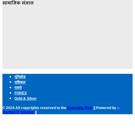
सामाजिक संजाल
युनिकोड
राशिफल
पात्रो
FOREX
Gold & Silver
© 2024 All copyrights reserved to the
Suprabha Post
|| Powered by :-
Wanted IT Solution
||