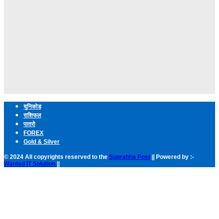
युनिकोड
राशिफल
पात्रो
FOREX
Gold & Silver
© 2024 All copyrights reserved to the
Suprabha Post
|| Powered by :-
Wanted IT Solution
||