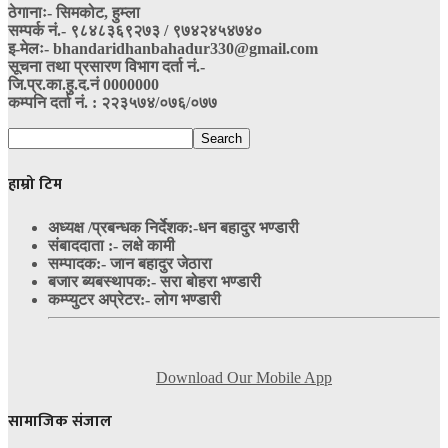
ठेगानाः- सिमकोट, हुम्ला
सम्पर्क नं‍.- ९८४८३६९२७३ / ९७४२४५४७४०
इ-मेलः- bhandaridhanbahadur330@gmail.com
सूचना तथा प्रसारण विभाग दर्ता नं.-
जि.प्र.का.हु.द.नं 0000000
कम्पनि दर्ता नं. : २२३५७४/०७६/०७७
हाम्रो टिम
अध्यक्ष /प्रबन्धक निर्देशक:-
धन बहादुर भण्डारी
संबाददाता :- लक्षे कामी
सम्पादक:- जान बहादुर जेठारा
बजार ब्यबस्थापक:- सरा बोहरा भण्डारी
कम्प्युटर अप्रेटर:- लोग भण्डारी
Download Our Mobile App
सामाजिक संजाल