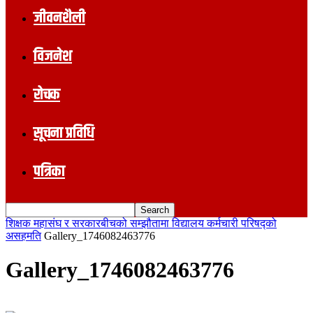
जीवनशैली
विजनेश
रोचक
सूचना प्रविधि
पत्रिका
शिक्षक महासंघ र सरकारबीचको सम्झौतामा विद्यालय कर्मचारी परिषद्को
असहमति
Gallery_1746082463776
Gallery_1746082463776