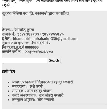
भएका छन्। उक्त बुलेरो जिप सडकबाट करिब १०० मिटर तल खसेर दुर्घटना
भएको...
सुप्रभा मिडिया प्रा. लि. काठमाडौ द्धारा सन्चालित
ठेगानाः- सिमकोट, हुम्ला
सम्पर्क नं‍.- ९८४८३६९२७३ / ९७४२४५४७४०
इ-मेलः- bhandaridhanbahadur330@gmail.com
सूचना तथा प्रसारण विभाग दर्ता नं.-
जि.प्र.का.हु.द.नं 0000000
कम्पनि दर्ता नं. : २२३५७४/०७६/०७७
हाम्रो टिम
अध्यक्ष /प्रबन्धक निर्देशक:-
धन बहादुर भण्डारी
संबाददाता :- लक्षे कामी
सम्पादक:- जान बहादुर जेठारा
बजार ब्यबस्थापक:- सरा बोहरा भण्डारी
कम्प्युटर अप्रेटर:- लोग भण्डारी