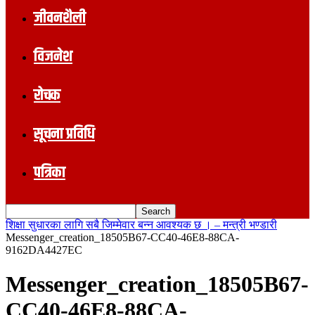
जीवनशैली
विजनेश
रोचक
सूचना प्रविधि
पत्रिका
शिक्षा सुधारका लागि सबै जिम्मेवार बन्न आवश्यक छ । – मन्त्री भण्डारी
Messenger_creation_18505B67-CC40-46E8-88CA-
9162DA4427EC
Messenger_creation_18505B67-
CC40-46E8-88CA-