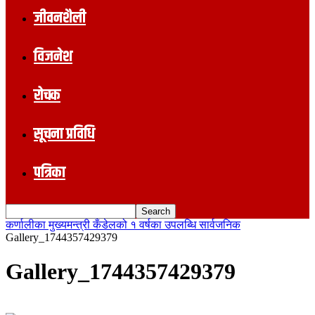
जीवनशैली
विजनेश
रोचक
सूचना प्रविधि
पत्रिका
कर्णालीका मुख्यमन्त्री कँडेलको १ वर्षका उपलब्धि सार्वजनिक
Gallery_1744357429379
Gallery_1744357429379