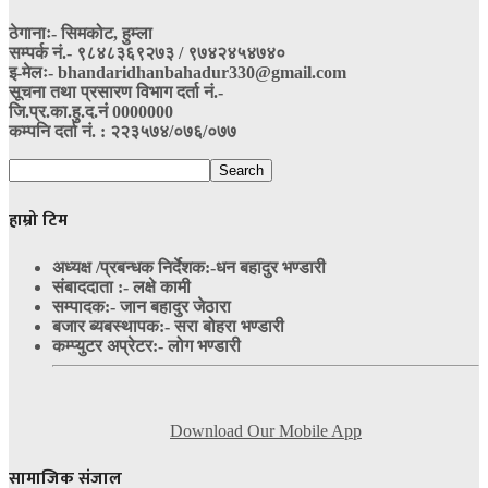
ठेगानाः- सिमकोट, हुम्ला
सम्पर्क नं‍.- ९८४८३६९२७३ / ९७४२४५४७४०
इ-मेलः- bhandaridhanbahadur330@gmail.com
सूचना तथा प्रसारण विभाग दर्ता नं.-
जि.प्र.का.हु.द.नं 0000000
कम्पनि दर्ता नं. : २२३५७४/०७६/०७७
हाम्रो टिम
अध्यक्ष /प्रबन्धक निर्देशक:-
धन बहादुर भण्डारी
संबाददाता :- लक्षे कामी
सम्पादक:- जान बहादुर जेठारा
बजार ब्यबस्थापक:- सरा बोहरा भण्डारी
कम्प्युटर अप्रेटर:- लोग भण्डारी
Download Our Mobile App
सामाजिक संजाल