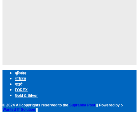
युनिकोड
राशिफल
पात्रो
FOREX
Gold & Silver
© 2024 All copyrights reserved to the
Suprabha Post
|| Powered by :-
Wanted IT Solution
||