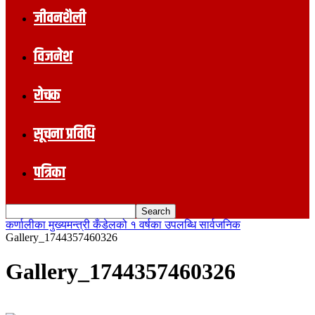
जीवनशैली
विजनेश
रोचक
सूचना प्रविधि
पत्रिका
कर्णालीका मुख्यमन्त्री कँडेलको १ वर्षका उपलब्धि सार्वजनिक
Gallery_1744357460326
Gallery_1744357460326