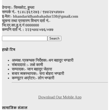
ठेगानाः- सिमकोट, हुम्ला
सम्पर्क नं‍.- ९८४८३६९२७३ / ९७४२४५४७४०
इ-मेलः- bhandaridhanbahadur330@gmail.com
सूचना तथा प्रसारण विभाग दर्ता नं.-
जि.प्र.का.हु.द.नं 0000000
कम्पनि दर्ता नं. : २२३५७४/०७६/०७७
हाम्रो टिम
अध्यक्ष /प्रबन्धक निर्देशक:-
धन बहादुर भण्डारी
संबाददाता :- लक्षे कामी
सम्पादक:- जान बहादुर जेठारा
बजार ब्यबस्थापक:- सरा बोहरा भण्डारी
कम्प्युटर अप्रेटर:- लोग भण्डारी
Download Our Mobile App
सामाजिक संजाल