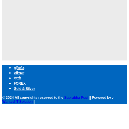
युनिकोड
राशिफल
पात्रो
FOREX
Gold & Silver
© 2024 All copyrights reserved to the
Suprabha Post
|| Powered by :-
Wanted IT Solution
||