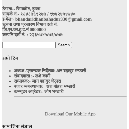
ठेगानाः- सिमकोट, हुम्ला
सम्पर्क नं‍.- ९८४८३६९२७३ / ९७४२४५४७४०
इ-मेलः- bhandaridhanbahadur330@gmail.com
सूचना तथा प्रसारण विभाग दर्ता नं.-
जि.प्र.का.हु.द.नं 0000000
कम्पनि दर्ता नं. : २२३५७४/०७६/०७७
हाम्रो टिम
अध्यक्ष /प्रबन्धक निर्देशक:-
धन बहादुर भण्डारी
संबाददाता :- लक्षे कामी
सम्पादक:- जान बहादुर जेठारा
बजार ब्यबस्थापक:- सरा बोहरा भण्डारी
कम्प्युटर अप्रेटर:- लोग भण्डारी
Download Our Mobile App
सामाजिक संजाल