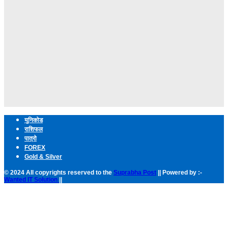
युनिकोड
राशिफल
पात्रो
FOREX
Gold & Silver
© 2024 All copyrights reserved to the
Suprabha Post
|| Powered by :-
Wanted IT Solution
||