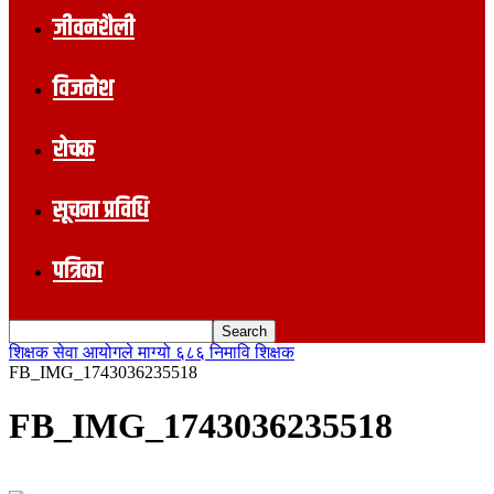
जीवनशैली
विजनेश
रोचक
सूचना प्रविधि
पत्रिका
शिक्षक सेवा आयोगले माग्यो ६८६ निमावि शिक्षक
FB_IMG_1743036235518
FB_IMG_1743036235518