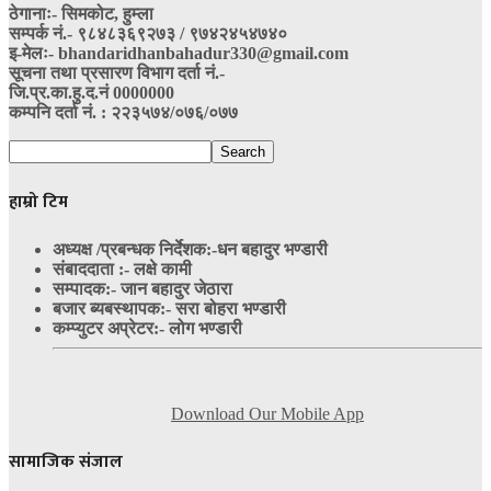
ठेगानाः- सिमकोट, हुम्ला
सम्पर्क नं‍.- ९८४८३६९२७३ / ९७४२४५४७४०
इ-मेलः- bhandaridhanbahadur330@gmail.com
सूचना तथा प्रसारण विभाग दर्ता नं.-
जि.प्र.का.हु.द.नं 0000000
कम्पनि दर्ता नं. : २२३५७४/०७६/०७७
हाम्रो टिम
अध्यक्ष /प्रबन्धक निर्देशक:-
धन बहादुर भण्डारी
संबाददाता :- लक्षे कामी
सम्पादक:- जान बहादुर जेठारा
बजार ब्यबस्थापक:- सरा बोहरा भण्डारी
कम्प्युटर अप्रेटर:- लोग भण्डारी
Download Our Mobile App
सामाजिक संजाल