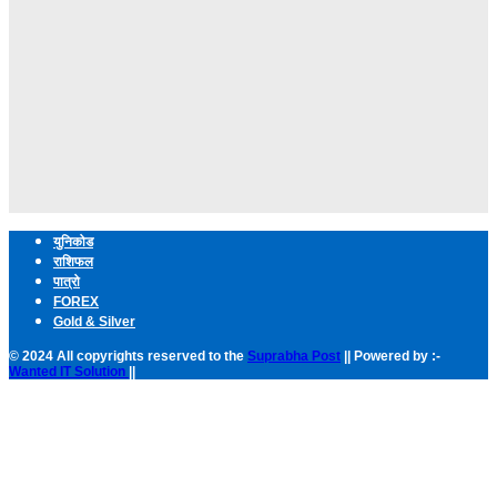
युनिकोड
राशिफल
पात्रो
FOREX
Gold & Silver
© 2024 All copyrights reserved to the
Suprabha Post
|| Powered by :-
Wanted IT Solution
||