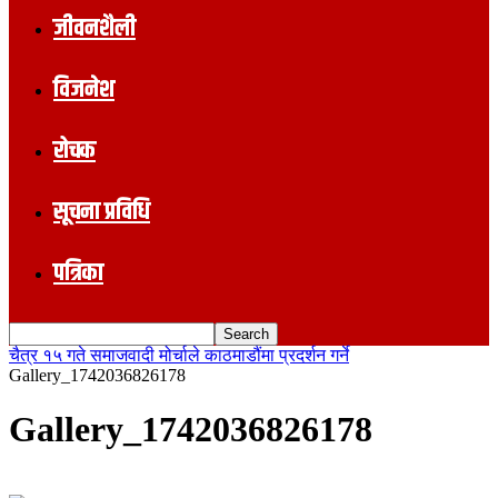
जीवनशैली
विजनेश
रोचक
सूचना प्रविधि
पत्रिका
चैत्र १५ गते समाजवादी मोर्चाले काठमाडौंमा प्रदर्शन गर्ने
Gallery_1742036826178
Gallery_1742036826178