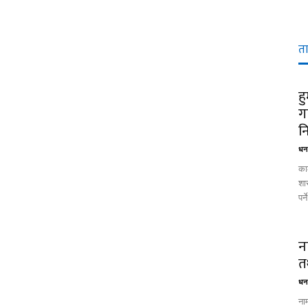
त
ह
ग
नि
धन 
का
शास
पर
न
त
धन 
ना