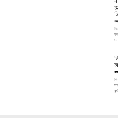
न
उ
ज
धन 
जिल
स्
छ 
स
ज
धन 
सि
घा
दुर