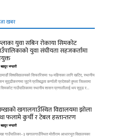
ाजा खबर
ुम्लाका युवा सबिन रोकाया सिमकोट
ाउँपालिकाको युवा संघीयता सहजकर्तामा
युक्त
बहादुर भण्डारी
ठमाडौं विश्वविद्यालयको सिफारिसमा १७ महिनाका लागि खटिए, स्थानीय
न सुदृढीकरणमा जुट्ने प्रतिबद्धता कर्णाली प्रदेशको हुम्ला जिल्लामा
्ने सिमकोट गाउँपालिकामा स्थानीय शासन प्रणालीलाई थप सुदृढ र...
ाम्खाको खगालगाउँस्थित विद्यालयमा झोला
था फलामे कुर्ची र टेबल हस्तान्तरण
बहादुर भण्डारी
म्खा गाउँपालिका–३ खगालगाउँस्थित मोतीराम आधारभूत विद्यालयका