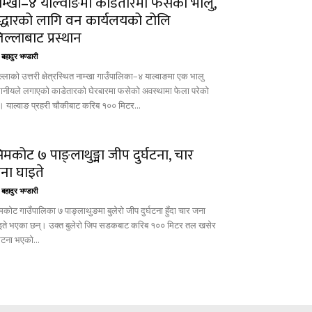
ाम्खा–४ याल्वाङमा काडेतारमा फसेको भालु,
द्धारको लागि वन कार्यलयको टोलि
िल्लाबाट प्रस्थान
बहादुर भण्डारी
्लाको उत्तरी क्षेत्रस्थित नाम्खा गाउँपालिका–४ याल्वाङमा एक भालु
थानीयले लगाएको काडेतारको घेरबारमा फसेको अवस्थामा फेला परेको
। याल्वाङ प्रहरी चौकीबाट करिब १०० मिटर...
िमकोट ७ पाङ्लाथुङ्मा जीप दुर्घटना, चार
ना घाइते
बहादुर भण्डारी
मकोट गाउँपालिका ७ पाङ्लाथुङमा बुलेरो जीप दुर्घटना हुँदा चार जना
इते भएका छन्। उक्त बुलेरो जिप सडकबाट करिब १०० मिटर तल खसेर
्घटना भएको...