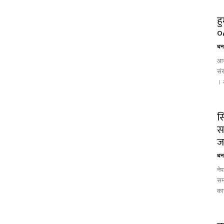
ह
०८
धन 
आयु
सं
। आ
स
स
ज
धन 
नेप
सम
कार