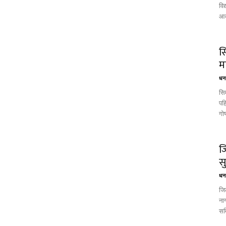
वि
आव
स
म
धन 
सि
पह
गोष
ज
सु
धन 
जिल
ना
सम