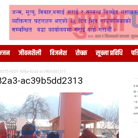
न्जन
जीवनशैली
विजनेश
रोचक
सूचना प्रविधि
पत्
0375-9201-438a-82a3-ac39b5dd2313
82a3-ac39b5dd2313