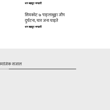
धन बहादुर भण्डारी
सिमकोट ७ पाङ्लाथुङ्मा जीप
दुर्घटना, चार जना घाइते
धन बहादुर भण्डारी
ामाजिक संजाल