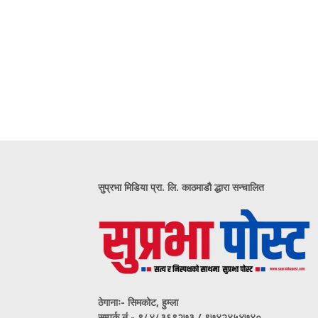
सुप्रभा मिडिया प्रा. लि. काठमाडौ द्धारा सन्चालित
ठेगानाः- सिमकोट, हुम्ला
सम्पर्क नं‍.- ९८४८३६९२७३ / ९७४२४५४७४०