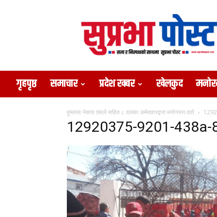
Suprabha
Post
गृहपृष्ठ
समाचार
प्रदेश खबर
खेलकुद
मनोर
हुम्लामा नेकपा एमाले सहित ८ दलका उम्मेदवारद्वारा मनोनयन दर्ता
1292
12920375-9201-438a-