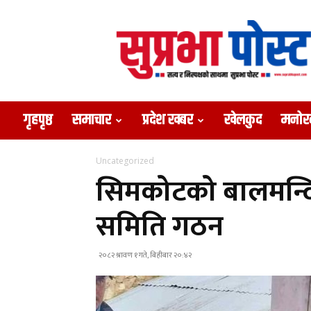
Suprabha
Post
गृहपृष्ठ
समाचार
प्रदेश खबर
खेलकुद
मनोर
Uncategorized
सिमकोटको बालमन्दिर
समिति गठन
२०८२ श्रावण १ गते, बिहीबार २०:४२