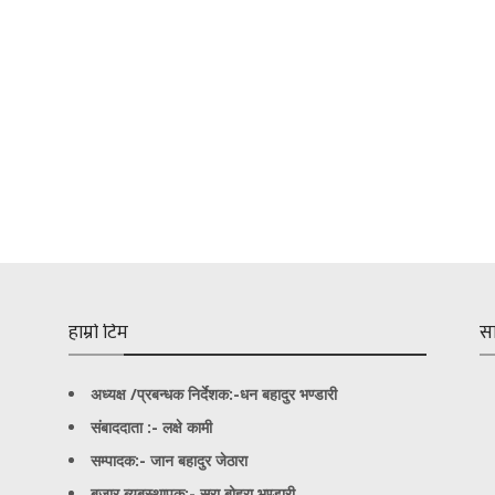
हाम्रो टिम
स
अध्यक्ष /प्रबन्धक निर्देशक:-
धन बहादुर भण्डारी
संबाददाता :- लक्षे कामी
सम्पादक:- जान बहादुर जेठारा
बजार ब्यबस्थापक:- सरा बोहरा भण्डारी