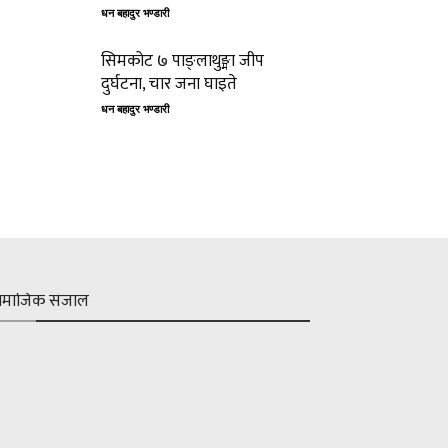
धन बहादुर भण्डारी
सिमकोट ७ पाङ्लाथुङ्मा जीप
दुर्घटना, चार जना घाइते
धन बहादुर भण्डारी
ामाजिक संजाल