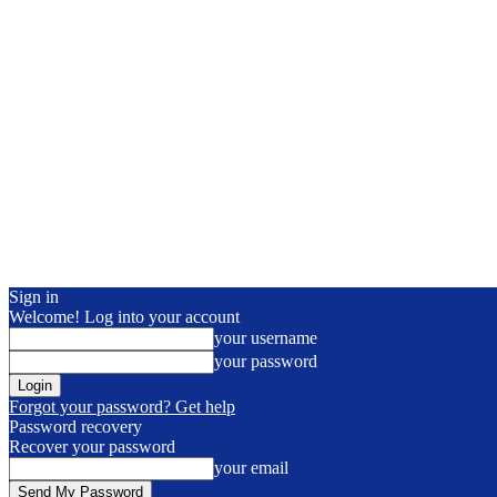
Sign in
Welcome! Log into your account
your username
your password
Forgot your password? Get help
Password recovery
Recover your password
your email