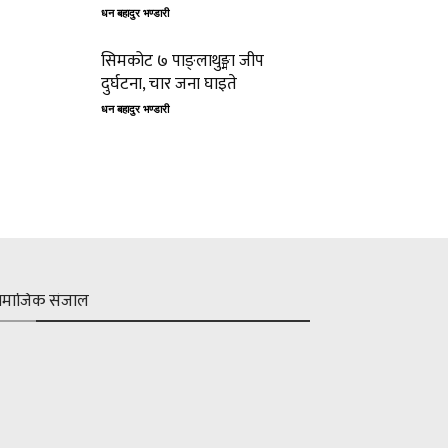
धन बहादुर भण्डारी
सिमकोट ७ पाङ्लाथुङ्मा जीप
दुर्घटना, चार जना घाइते
धन बहादुर भण्डारी
ामाजिक संजाल