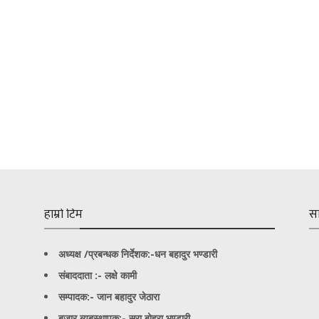
हाम्रो टिम
स
अध्यक्ष /प्रबन्धक निर्देशक:-
धन बहादुर भण्डारी
संबाददाता :- लक्षे कामी
सम्पादक:- जान बहादुर जेठारा
बजार ब्यबस्थापक:- सरा बोहरा भण्डारी