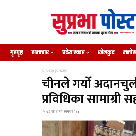
Suprabha
Post
गृहपृष्ठ
समाचार
प्रदेश खबर
खेलकुद
मनोर
Uncategorized
चीनले गर्यो अदानचु
प्रविधिका सामाग्री 
२०८२ जेष्ठ १२ गते, सोमबार २१:४०