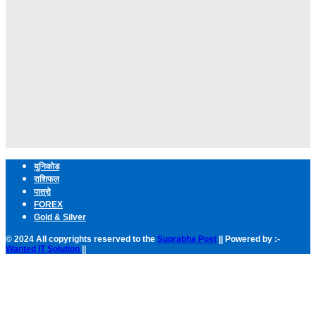
युनिकोड
राशिफल
पात्रो
FOREX
Gold & Silver
© 2024 All copyrights reserved to the
Suprabha Post
|| Powered by :-
Wanted IT Solution
||