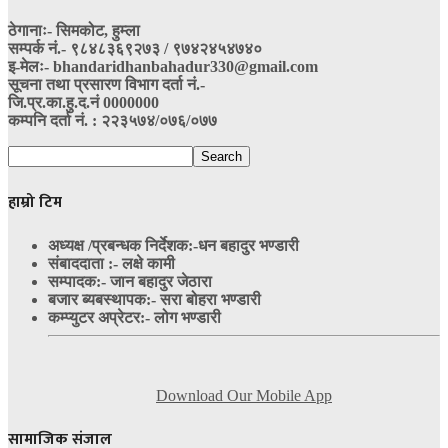
ठेगानाः- सिमकोट, हुम्ला
सम्पर्क नं‍.- ९८४८३६९२७३ / ९७४२४५४७४०
इ-मेलः- bhandaridhanbahadur330@gmail.com
सूचना तथा प्रसारण विभाग दर्ता नं.-
जि.प्र.का.हु.द.नं 0000000
कम्पनि दर्ता नं. : २२३५७४/०७६/०७७
हाम्रो टिम
अध्यक्ष /प्रबन्धक निर्देशक:-
धन बहादुर भण्डारी
संबाददाता :- लक्षे कामी
सम्पादक:- जान बहादुर जेठारा
बजार ब्यबस्थापक:- सरा बोहरा भण्डारी
कम्प्युटर अप्रेटर:- लोग भण्डारी
Download Our Mobile App
सामाजिक संजाल