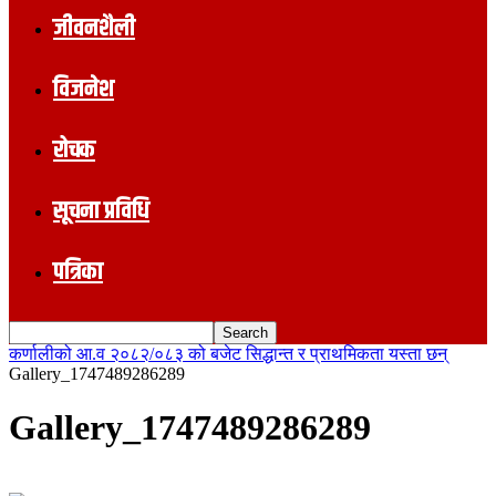
जीवनशैली
विजनेश
रोचक
सूचना प्रविधि
पत्रिका
कर्णालीको आ.व २०८२/०८३ को बजेट सिद्धान्त र प्राथमिकता यस्ता छन्
Gallery_1747489286289
Gallery_1747489286289