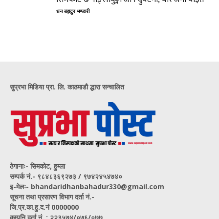
धन बहादुर भण्डारी
सुप्रभा मिडिया प्रा. लि. काठमाडौ द्धारा सन्चालित
ठेगानाः- सिमकोट, हुम्ला
सम्पर्क नं‍.- ९८४८३६९२७३ / ९७४२४५४७४०
इ-मेलः- bhandaridhanbahadur330@gmail.com
सूचना तथा प्रसारण विभाग दर्ता नं.-
जि.प्र.का.हु.द.नं 0000000
कम्पनि दर्ता नं. : २२३५७४/०७६/०७७