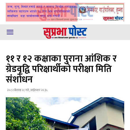
११ र १२ कक्षाका पुराना आंशिक र
ग्रेडवृद्वि परिक्षार्थीको परीक्षा मिति
संशोधन
२०८२ बैशाख २८ गते, आईतवार २२:३५