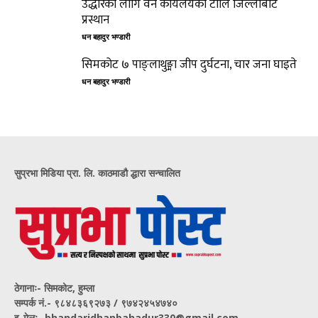
उद्धारको लागि वन कार्यलयको टोलि जिल्लाबाट
प्रस्थान
धन बहादुर भण्डारी
सिमकोट ७ पाङ्लाथुङ्मा जीप दुर्घटना, चार जना घाइते
धन बहादुर भण्डारी
सुप्रभा मिडिया प्रा. लि. काठमाडौ द्धारा सन्चालित
ठेगानाः- सिमकोट, हुम्ला
सम्पर्क नं‍.- ९८४८३६९२७३ / ९७४२४५४७४०
इ-मेलः- bhandaridhanbahadur330@gmail.com