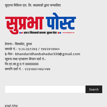
सुप्रभा मिडिया प्रा. लि. काठमाडौ द्धारा सन्चालित
ठेगानाः- सिमकोट, हुम्ला
सम्पर्क नं‍.- ९८४८३६९२७३ / ९७४२४५४७४०
इ-मेलः- bhandaridhanbahadur330@gmail.com
सूचना तथा प्रसारण विभाग दर्ता नं.-
जि.प्र.का.हु.द.नं 0000000
कम्पनि दर्ता नं. : २२३५७४/०७६/०७७
हाम्रो टिम