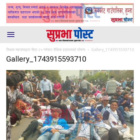
शिक्षक महासंघद्वारा चैत्र २५ गतेबाट शैक्षिक हडतालको घोषणा
Gallery_1743915593710
Gallery_1743915593710