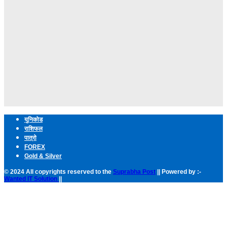
युनिकोड
राशिफल
पात्रो
FOREX
Gold & Silver
© 2024 All copyrights reserved to the
Suprabha Post
|| Powered by :-
Wanted IT Solution
||