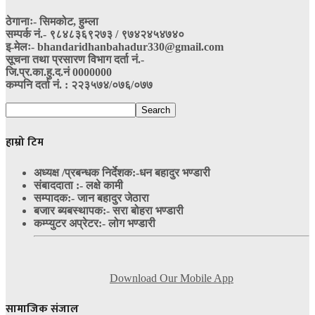
ठेगानाः- सिमकोट, हुम्ला
सम्पर्क नं‍.- ९८४८३६९२७३ / ९७४२४५४७४०
इ-मेलः- bhandaridhanbahadur330@gmail.com
सूचना तथा प्रसारण विभाग दर्ता नं.-
जि.प्र.का.हु.द.नं 0000000
कम्पनि दर्ता नं. : २२३५७४/०७६/०७७
हाम्रो टिम
अध्यक्ष /प्रबन्धक निर्देशक:-
धन बहादुर भण्डारी
संबाददाता :- लक्षे कामी
सम्पादक:- जान बहादुर जेठारा
बजार ब्यबस्थापक:- सरा बोहरा भण्डारी
कम्प्युटर अप्रेटर:- लोग भण्डारी
Download Our Mobile App
सामाजिक संजाल