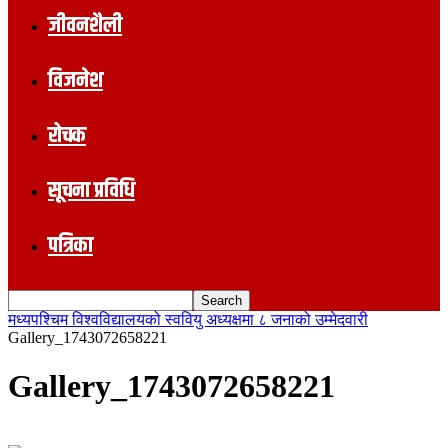
जीवनशैली
विजनेश
रोचक
सूचना प्रविधि
पत्रिका
मध्यपश्चिम विश्वविद्यालयको स्ववियु अध्यक्षमा ८ जनाको उम्मेदवारी
Gallery_1743072658221
Gallery_1743072658221