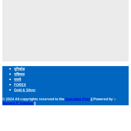
युनिकोड
राशिफल
पात्रो
FOREX
Gold & Silver
© 2024 All copyrights reserved to the
Suprabha Post
|| Powered by :-
Wanted IT Solution
||