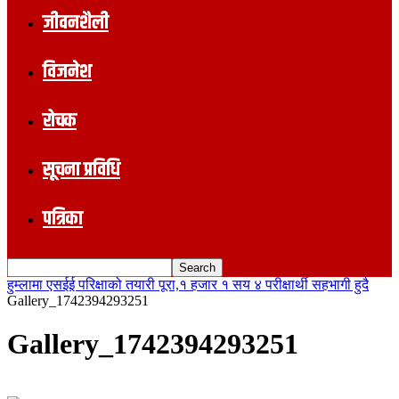
जीवनशैली
विजनेश
रोचक
सूचना प्रविधि
पत्रिका
हुम्लामा एसईई परिक्षाको तयारी पूरा,१ हजार १ सय ४ परीक्षार्थी सहभागी हुदै
Gallery_1742394293251
Gallery_1742394293251