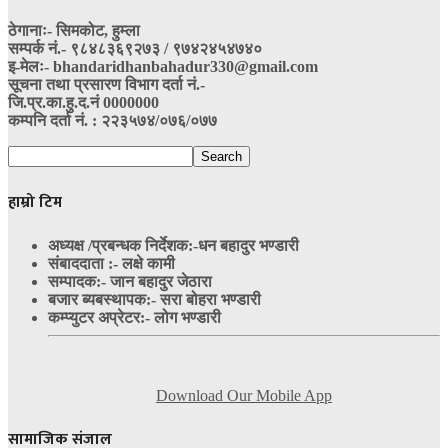
ठेगानाः- सिमकोट, हुम्ला
सम्पर्क नं‍.- ९८४८३६९२७३ / ९७४२४५४७४०
इ-मेलः- bhandaridhanbahadur330@gmail.com
सूचना तथा प्रसारण विभाग दर्ता नं.-
जि.प्र.का.हु.द.नं 0000000
कम्पनि दर्ता नं. : २२३५७४/०७६/०७७
हाम्रो टिम
अध्यक्ष /प्रबन्धक निर्देशक:-
धन बहादुर भण्डारी
संबाददाता :- लक्षे कामी
सम्पादक:- जान बहादुर जेठारा
बजार ब्यबस्थापक:- सरा बोहरा भण्डारी
कम्प्युटर अप्रेटर:- लोग भण्डारी
Download Our Mobile App
सामाजिक संजाल