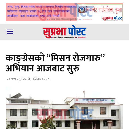
काङ्ग्रेसको “मिसन रोजगारु”
अभियान आजबाट सुरु
२०८१ फाल्गुन २५ गते, आईतवार ०९:५८