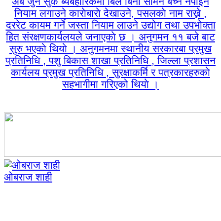
अब जुन सुकै ब्यबहारिकमा बिल बिना सामन बेच्न नपाइने
नियाम लगाउने काराेबाराे देखाउने, पसलकाे नाम राख्ने ,
दररेट कायम गर्ने जस्ता नियाम लाउने उद्योग तथा उपभोक्ता
हित संरक्षणकार्यलयले जनाएकाे छ । अनुगमन ११ बजे बाट
सुरु भएकाे थियाे । अनुगमनमा स्थानीय सरकारबा प्रमुख
प्रतिनिधि , पशु बिकास शाखा प्रतिनिधि , जिल्ला प्रशासन
कार्यलय प्रमुख प्रतिनिधि , सुरक्षाकर्मि र पत्रकारहरुकाे
सहभागीमा गरिएको थियाे ।
ओबराज शाही