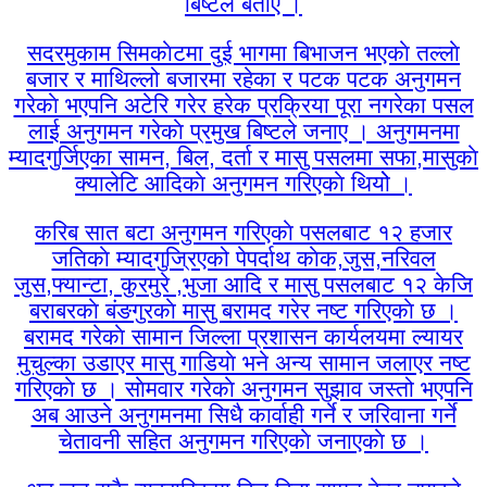
बिष्टले बताए ।
सदरमुकाम सिमकाेटमा दुई भागमा बिभाजन भएकाे तल्लाे
बजार र माथिल्लो बजारमा रहेका र पटक पटक अनुगमन
गरेकाे भएपनि अटेरि गरेर हरेक प्रक्रिया पूरा नगरेका पसल
लाई अनुगमन गरेकाे प्रमुख बिष्टले जनाए । अनुगमनमा
म्यादगुर्जिएका सामन, बिल, दर्ता र मासु पसलमा सफा,मासुकाे
क्यालेटि आदिकाे अनुगमन गरिएकाे थियोे ।
करिब सात बटा अनुगमन गरिएकाे पसलबाट १२ हजार
जतिकाे म्यादगुज्रिएको पेपर्दाथ काेक,जुस,नरिवल
जुस,फ्यान्टा, कुरमुरे ,भुजा आदि र मासु पसलबाट १२ केजि
बराबरकाे बंङगुरकाे मासु बरामद गरेर नष्ट गरिएकाे छ ।
बरामद गरेकाे सामान जिल्ला प्रशासन कार्यलयमा ल्यायर
मुचुल्का उडाएर मासु गाडियाे भने अन्य सामान जलाएर नष्ट
गरिएकाे छ । साेमवार गरेकाे अनुगमन सुझाव जस्तो भएपनि
अब आउने अनुगमनमा सिधै कार्वाही गर्ने र जरिवाना गर्ने
चेतावनी सहित अनुगमन गरिएकाे जनाएकाे छ ।