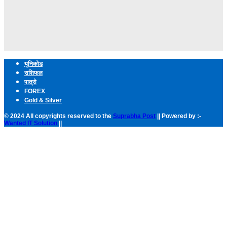
युनिकोड
राशिफल
पात्रो
FOREX
Gold & Silver
© 2024 All copyrights reserved to the
Suprabha Post
|| Powered by :-
Wanted IT Solution
||