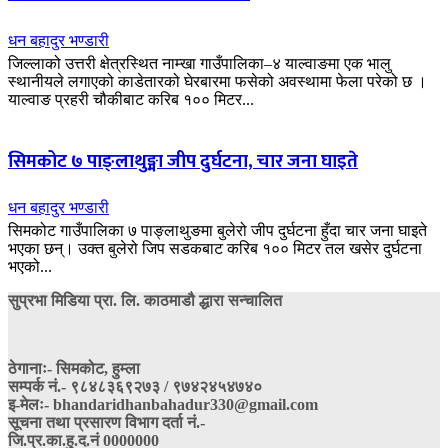
धन बहादुर भण्डारी
जिल्लाको उत्तरी क्षेत्रस्थित नाम्खा गाउँपालिका–४ याल्वाङमा एक भालु
स्थानीयले लगाएको काडेतारको घेरबारमा फसेको अवस्थामा फेला परेको छ ।
याल्वाङ प्रहरी चौकीबाट करिब १०० मिटर...
सिमकोट ७ पाङ्लाथुङ्मा जीप दुर्घटना, चार जना घाइते
धन बहादुर भण्डारी
सिमकोट गाउँपालिका ७ पाङ्लाथुङमा बुलेरो जीप दुर्घटना हुँदा चार जना घाइते
भएका छन्। उक्त बुलेरो जिप सडकबाट करिब १०० मिटर तल खसेर दुर्घटना
भएको...
सुप्रभा मिडिया प्रा. लि. काठमाडौ द्धारा सन्चालित
ठेगानाः- सिमकोट, हुम्ला
सम्पर्क नं‍.- ९८४८३६९२७३ / ९७४२४५४७४०
इ-मेलः- bhandaridhanbahadur330@gmail.com
सूचना तथा प्रसारण विभाग दर्ता नं.-
जि.प्र.का.हु.द.नं 0000000