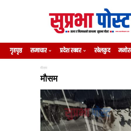
Suprabha
Post
गृहपृष्ठ
समाचार
प्रदेश खबर
खेलकुद
मनोर
माैसम
माैसम