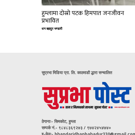
हुम्लामा दोस्रो पटक हिमपात जनजीवन
प्रभावित
धन बहादुर भण्डारी
सुप्रभा मिडिया प्रा. लि. काठमाडौ द्धारा सन्चालित
ठेगानाः- सिमकोट, हुम्ला
सम्पर्क नं‍.- ९८४८३६९२७३ / ९७४२४५४७४०
इ-मेलः- bhandaridhanbahadur330@gmail.co