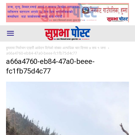
हुम्लामा निर्वाचन प्रहरीे आवेदन दिनेको संख्या अत्यधिक चार दिनमा ७ सय १ जना
a66a4760-eb84-47a0-beee-fc1fb75d4c77
a66a4760-eb84-47a0-beee-
fc1fb75d4c77