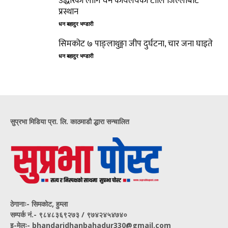
उद्धारको लागि वन कार्यलयको टोलि जिल्लाबाट
प्रस्थान
धन बहादुर भण्डारी
सिमकोट ७ पाङ्लाथुङ्मा जीप दुर्घटना, चार जना घाइते
धन बहादुर भण्डारी
सुप्रभा मिडिया प्रा. लि. काठमाडौ द्धारा सन्चालित
ठेगानाः- सिमकोट, हुम्ला
सम्पर्क नं‍.- ९८४८३६९२७३ / ९७४२४५४७४०
इ-मेलः- bhandaridhanbahadur330@gmail.com